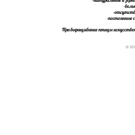
-воль
-отсутств
-постоянные 
При выращивание птицы искусств
© 201