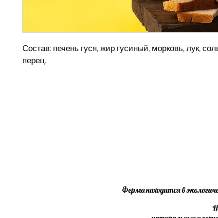
Состав: печень гуся, жир гусиный, морковь, лук, сол
перец.
Ферма находится в экологиче
Н
-натуральные и зерн