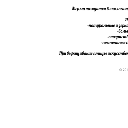
Ферма находится в экологиче
Н
-натуральные и зерн
-воль
-отсутств
-постоянные 
При выращивание птицы искусств
© 201