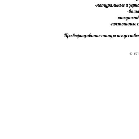
-натуральные и зерн
-воль
-отсутств
-постоянные 
При выращивание птицы искусств
© 201