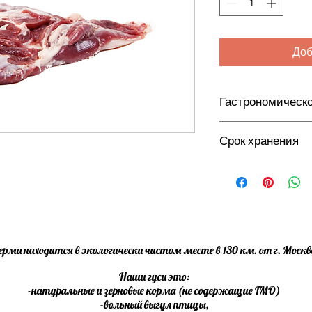
Доб
Гастрономическ
Для варки, жарки, т
Срок хранения
15 суток при темпера
рма находится в экологически чистом месте в 130 км. от г. Москв
Наши гуси это:
-натуральные и зерновые корма (не содержащие ГМО)
-вольный выгул птицы,