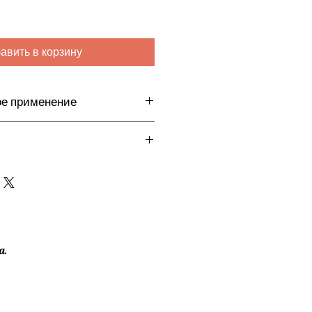
авить в корзину
ое применение
ушения, запекания.
туре от 0 до +3°С.
а.